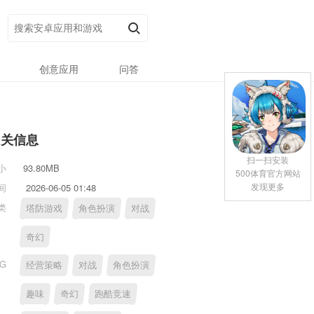
创意应用
问答
相关信息
扫一扫安装
小
93.80MB
500体育官方网站
发现更多
间
2026-06-05 01:48
类
塔防游戏
角色扮演
对战
奇幻
AG
经营策略
对战
角色扮演
趣味
奇幻
跑酷竞速