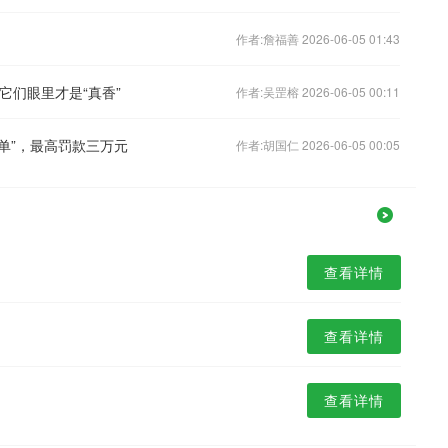
作者:詹福善 2026-06-05 01:43
它们眼里才是“真香”
作者:吴罡榕 2026-06-05 00:11
名单”，最高罚款三万元
作者:胡国仁 2026-06-05 00:05
查看详情
查看详情
查看详情