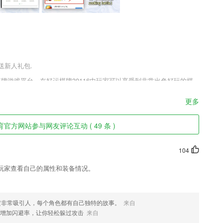
送新人礼包.
棋牌游戏平台，在好运棋牌30116中玩家可以享受到非常出色好玩的棋
战内容，在这里超多丰富的真人棋牌竞技玩法就在好运棋牌30116之
更多
育官方网站参与网友评论互动 ( 49 条 )
趣
104
了解身边发生的大小事；
玩家查看自己的属性和装备情况。
二维码,查验发票真伪以及发票所有票面信息支持增值税专用发票、增值税
通发票(卷票)、增值税电子普通发票(通行费)、机动车销售统一发票、
定非常吸引人，每个角色都有自己独特的故事。
来自
增加闪避率，让你轻松躲过攻击
来自