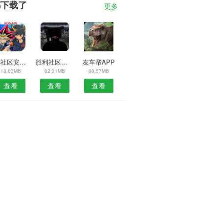
都下载了
更多
CC社区安卓版
胜利社区安卓版
友车帮APP
18.83MB
82.31MB
88.57MB
查看
查看
查看