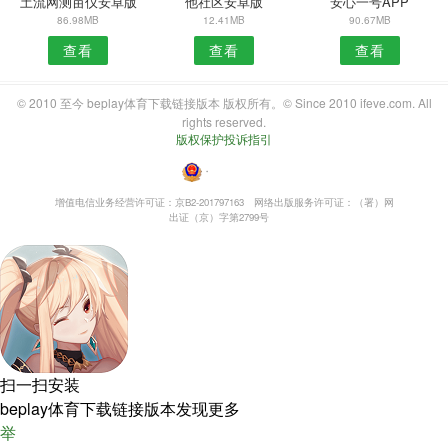
土流网测亩仪安卓版
他社区安卓版
安心一号APP
86.98MB
12.41MB
90.67MB
查看
查看
查看
© 2010 至今 beplay体育下载链接版本 版权所有。© Since 2010 ifeve.com. All
rights reserved.
版权保护投诉指引
・
增值电信业务经营许可证：京B2-201797163
网络出版服务许可证：（署）网
出证（京）字第2799号
扫一扫安装
beplay体育下载链接版本发现更多
举