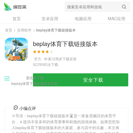
首页
安卓应用
电脑应用
MAC应用
资讯
专题
设计奖
创意应用
首页
>
应用软件
>
beplay体育下载链接版本
问答
beplay体育下载链接版本
官方
年满12周岁
下载安装
次下载
9229565
需优先下载
安全下载
beplay体育下载链接版本安装
小编点评
🌞导语：
beplay体育下载链接版本
🛣是一家备受瞩目的体育平
台，👧提供丰富多样的体育赛事和刺激的游戏体验。如果您想加
入
beplay体育下载链接版本
的大家庭，参与其中的乐趣，本文将