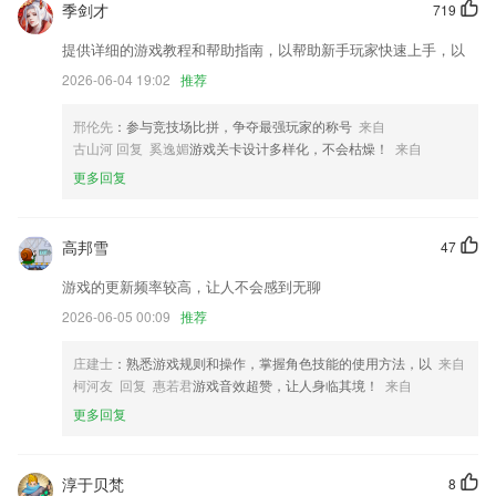
季剑才
719
物管APP上传照片优化；
首页全面更新
提供详细的游戏教程和帮助指南，以帮助新手玩家快速上手，以
2026-06-04 19:02
推荐
增加话题功能，可推荐书籍，还可求取好书推荐
持续优化wifi连接成功率
邢伦先
：参与竞技场比拼，争夺最强玩家的称号
来自
会员管理模块调整，完善打印功能；
古山河 回复 奚逸媚
游戏关卡设计多样化，不会枯燥！
来自
更多回复
各大应用市场同步发布
联系我们
以上就是beplay体育下载链接版本的介绍，如果您喜欢这款软件，您可以
高邦雪
47
到应用商店进行打分评论，说出您的使用经历，以帮助我们更好的对产品
进行优化修改。
游戏的更新频率较高，让人不会感到无聊
2026-06-05 00:09
推荐
庄建士
：熟悉游戏规则和操作，掌握角色技能的使用方法，以
来自
柯河友 回复 惠若君
游戏音效超赞，让人身临其境！
来自
更多回复
淳于贝梵
8