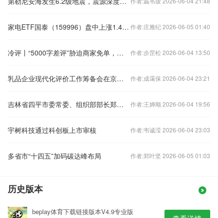
第勒尼安海发生6.2级地震，震源深度250千米
作者:戚韦瑗 2026-06-04 21:48
家电ETF国泰（159996）盘中上涨1.4%，以旧换新与龙头盈利韧性受关注
作者:庄雅纪 2026-06-05 01:40
冷评丨“5000字差评”胁迫商家免单，别把“差评”玩成“勒索”
作者:步罡松 2026-06-04 13:50
乳品企业现代化评价工作筹备会在京召开
作者:成霭保 2026-06-04 23:21
吉林省四平市委常委、组织部部长郑一明接受审查调查
作者:王婵顺 2026-06-04 19:56
宇树科技通过科创板上市审核
作者:韦诚滢 2026-06-04 23:03
多省市“十四五”加码碳达峰布局
作者:郑叶坚 2026-06-05 01:03
历史版本
beplay体育下载链接版本V4.9专业版