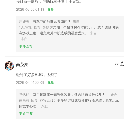
2,公交信息、社保计算器随心使用
提供新手教程，帮助玩家快速上手游戏。
3,客户报备带看快捷处理；
2026-06-05 01:48
推荐
4,学员签到：轻松对 出勤学员进行签到。
唐婕美
：游戏中的解谜元素如何？
来自
5,互动：这里，你能既能分享新鲜有趣的资讯，也可参与评论、爆料。
1.弘堂影 回复 裘婕蓉
添加一个快速保存功能，让玩家可以随时保
存游戏进度，避免意外中断造成的进度丢失。
来自
6,国内外广大的LED显示屏制造商、系统集成商、经销商加强协作，共同
来自
发展！
更多回复
beplay体育下载链接版本软件优势
1.提供知识科普，市场监管网院自己能够在这里寻找食品安全相关的知识
尚茂爽
77
百科进行科普
2.名师教学视频指导，涵盖的当下热门的题型，智能的高级的学习的系
碰到了好多BUG，太烦了
统。
2026-06-04 22:09
推荐
3.海量词作资源，涵盖了南北两宋时期词人的作品。
尹达裕
：新手玩家卖一套强化装备，适合快速提升战斗力！
来自
4.支持课表周数、每日节数及上下课时间均可自定义配置
曲昌苛 回复 苏容蓝
设计更多的游戏成就和排行榜系统，激发玩家
5.：支持批量下载，离线随时收听；
的竞争心理。
来自
更多回复
6.所有这些问题以及更多的问题都将由在线艺术史课程应用WTA来回答。
beplay体育下载链接版本更新了什么?