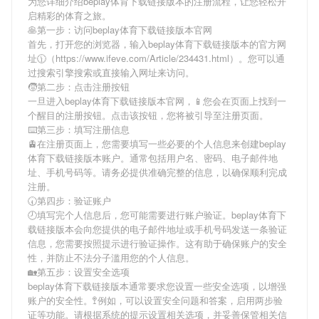
为您详细介绍
beplay体育下载链接版本
的注册流程，让您轻松开
启精彩的体育之旅。
🥞第一步：访问beplay体育下载链接版本官网
首先，打开您的浏览器，输入
beplay体育下载链接版本
的官方网
址🕦（https://www.ifeve.com/Article/234431.html）。您可以通
过搜索引擎搜索或直接输入网址来访问。
🧒第二步：点击注册按钮
一旦进入
beplay体育下载链接版本
官网，📱您会在页面上找到一
个醒目的注册按钮。点击该按钮，您将被引导至注册页面。
⌨️第三步：填写注册信息
🚊在注册页面上，您需要填写一些必要的个人信息来创建
beplay
体育下载链接版本
账户。通常包括用户名、密码、电子邮件地
址、手机号码等。请务必提供准确完整的信息，以确保顺利完成
注册。
🕢第四步：验证账户
🕗填写完个人信息后，您可能需要进行账户验证。
beplay体育下
载链接版本
会向您提供的电子邮件地址或手机号码发送一条验证
信息，您需要按照提示进行验证操作。这有助于确保账户的安全
性，并防止不法分子滥用您的个人信息。
🏡第五步：设置安全选项
beplay体育下载链接版本
通常要求您设置一些安全选项，以增强
账户的安全性。🚏例如，可以设置安全问题和答案，启用两步验
证等功能。请根据系统的提示设置相关选项，并妥善保管相关信