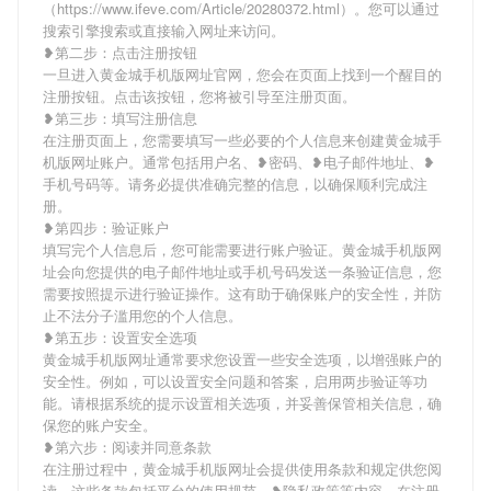
（https://www.ifeve.com/Article/20280372.html）。您可以通过
搜索引擎搜索或直接输入网址来访问。
❥第二步：点击注册按钮
一旦进入黄金城手机版网址官网，您会在页面上找到一个醒目的
注册按钮。点击该按钮，您将被引导至注册页面。
❥第三步：填写注册信息
在注册页面上，您需要填写一些必要的个人信息来创建黄金城手
机版网址账户。通常包括用户名、❥密码、❥电子邮件地址、❥
手机号码等。请务必提供准确完整的信息，以确保顺利完成注
册。
❥第四步：验证账户
填写完个人信息后，您可能需要进行账户验证。黄金城手机版网
址会向您提供的电子邮件地址或手机号码发送一条验证信息，您
需要按照提示进行验证操作。这有助于确保账户的安全性，并防
止不法分子滥用您的个人信息。
❥第五步：设置安全选项
黄金城手机版网址通常要求您设置一些安全选项，以增强账户的
安全性。例如，可以设置安全问题和答案，启用两步验证等功
能。请根据系统的提示设置相关选项，并妥善保管相关信息，确
保您的账户安全。
❥第六步：阅读并同意条款
在注册过程中，黄金城手机版网址会提供使用条款和规定供您阅
读。这些条款包括平台的使用规范、❥隐私政策等内容。在注册