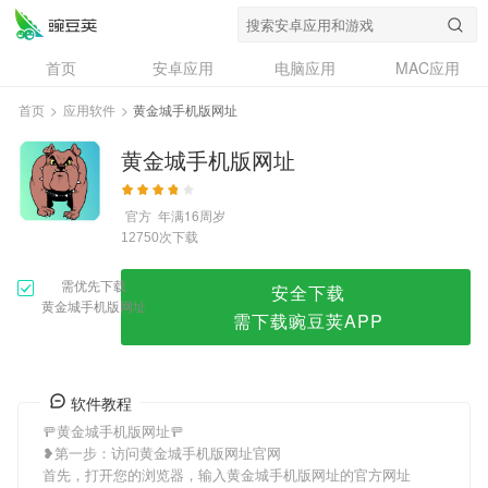
黄金城手机版网址
首页
安卓应用
电脑应用
MAC应用
资讯
专题
设计奖
创意应用
首页
>
应用软件
>
黄金城手机版网址
问答
黄金城手机版网址
官方
年满16周岁
次下载
12750
需优先下载
安全下载
黄金城手机版网址
需下载豌豆荚APP
软件教程
🚥黄金城手机版网址🚥
❥第一步：访问黄金城手机版网址官网
首先，打开您的浏览器，输入黄金城手机版网址的官方网址