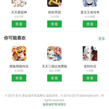
天天爱超神
铁轨帝国
复古王者传奇
0.91GB
7.47GB
412.8MB
查看
查看
查看
你可能喜欢
更多
模版萌猫传说
天天三国志免费版
逆转外交
6.22GB
422.72MB
4.3MB
查看
查看
查看
© 2010 至今 黄金城手机版网址 版权所有。© Since 2010 daxiongtv.com . All
rights reserved.
版权保护投诉指引