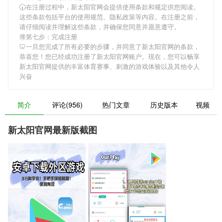
🕢在注册过程中，
新太阳官网
会提供使用条款和规定供您阅读。
这些条款包括平台的使用规范、隐私政策等内容。在注册之前，
请仔细阅读并理解这些条款，并确保您同意并愿意遵守。
🉐第七步：完成注册
🦷一旦您完成了所有必要的步骤，并同意了
新太阳官网
的条款，
恭喜您！您已经成功注册了新太阳官网账户。现在，您可以畅享
新太阳官网
提供的丰富体育赛事、刺激的游戏体验以及其他令人
兴奋
简介
评论(956)
热门文章
历史版本
视频
新太阳官网最新版截图