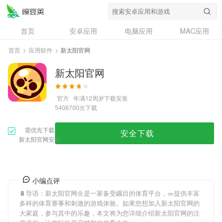
首页
安卓应用
电脑应用
MAC应用
资讯
专题
设计奖
创意应用
首页
>
应用软件
>
新太阳官网
问答
新太阳官网
官方
年满12周岁
下载安装
次下载
5408700
需优先下载
安全下载
新太阳官网安装
小编点评
🔋导语：
新太阳官网
🌼是一家备受瞩目的体育平台，🥗提供丰富
多样的体育赛事和刺激的游戏体验。如果您想加入
新太阳官网
的
大家庭，参与其中的乐趣，本文将为您详细介绍
新太阳官网
的注