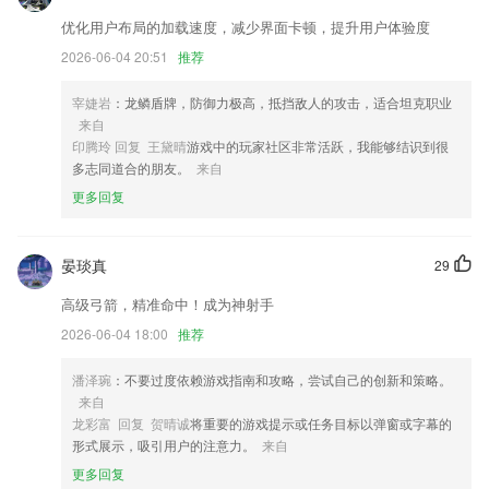
优化用户布局的加载速度，减少界面卡顿，提升用户体验度
支持PDF选中文本亮度，下横线，波浪线，以及添加到目录
2026-06-04 20:51
推荐
修复了个人中心无法滑动的问题；
支持网络状况实时显示
宰婕岩
：龙鳞盾牌，防御力极高，抵挡敌人的攻击，适合坦克职业
来自
优化订单显示方式，增强车辆信息显示效果；
印腾玲 回复 王黛晴
游戏中的玩家社区非常活跃，我能够结识到很
已下单 tab，支持按订单号搜索询价单。
多志同道合的朋友。
来自
更多回复
版本更新，修复部分问题
联系我们
以上就是新太阳官网的介绍，如果您喜欢这款软件，您可以到应用商店进
晏琰真
29
行打分评论，说出您的使用经历，以帮助我们更好的对产品进行优化修
改。
高级弓箭，精准命中！成为神射手
2026-06-04 18:00
推荐
潘泽琬
：不要过度依赖游戏指南和攻略，尝试自己的创新和策略。
来自
龙彩富 回复 贺晴诚
将重要的游戏提示或任务目标以弹窗或字幕的
形式展示，吸引用户的注意力。
来自
更多回复