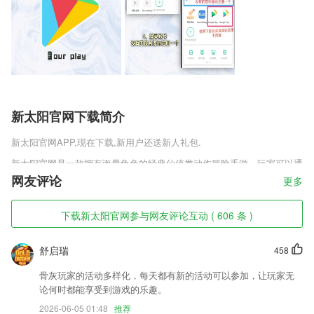
新太阳官网下载简介
新太阳官网
APP,现在下载,新用户还送新人礼包.
新太阳官网是一款拥有海量角色的经典仙侠类动作冒险手游，玩家可以通
过游戏中的各种玩法来获取资源，这些资源可以是装备也可以说是材料，
网友评论
更多
反正能够提升玩家的实力就可以，而且玩家能够获取资源的途径是非常多
的。
下载新太阳官网参与网友评论互动 ( 606 条 )
新太阳官网软件特色
舒启瑞
458
1,应用支持APP自查和风险查询，可快速检测应用和社交账号，避免进入
陷进，这里更有海量真实案例；
骨灰玩家的活动多样化，每天都有新的活动可以参加，让玩家无
2,支持对接第三方订单
论何时都能享受到游戏的乐趣。
3,放学接送：放学没准时回家？打开应用查看小孩位置，2265了解孩子最
2026-06-05 01:48
推荐