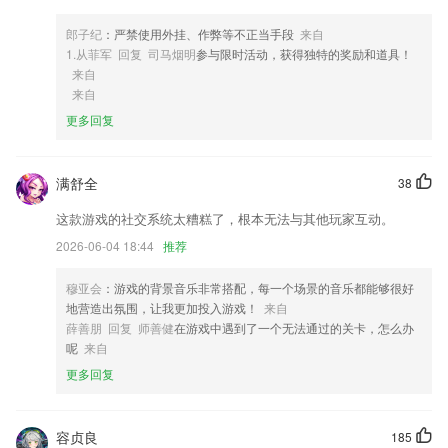
新状况。
郎子纪
：严禁使用外挂、作弊等不正当手段
来自
4,今日体重，血压心率，以及bmi等各项身体数据全部都有。
1.从菲军 回复 司马烟明
参与限时活动，获得独特的奖励和道具！
5,平台给用户提供了一个交流社区，能够在这里更好的去分享拍摄经验。
来自
来自
6,全新题库：恪守2022年新版全国机动车考试大纲，涵盖完整的小车、货
车、客车、摩托车题库以及各地方题库、资格证题库，每周更新，每题都
更多回复
有官方解释和答题技巧；
新太阳官网软件优势
满舒全
38
1.不管是传统的 Web 开发、PC 软件开发、Linux 运维，还是当下火热的
这款游戏的社交系统太糟糕了，根本无法与其他玩家互动。
机器学习、大数据分析、网络爬虫，Python 都能胜任。
2026-06-04 18:44
推荐
2.，我的成就看得见
3.大人不坚持亲子阅读，不坚持识字训练，两天打鱼三天晒网，再好的方
穆亚会
：游戏的背景音乐非常搭配，每一个场景的音乐都能够很好
法和工具对于幼儿识字来说都是徒劳。
地营造出氛围，让我更加投入游戏！
来自
薛善朋 回复 师善健
在游戏中遇到了一个无法通过的关卡，怎么办
4.专为学前宝宝设计的识字软件，包含学前和小学阶段常用的汉字和词
呢
来自
组。
更多回复
5.对于小学生而言，里面所有的课文都为你标注好了拼音方便你使用。
6.我的收藏，收藏需要特别注意的2265题目，时刻加深理解。
容贞良
185
新太阳官网更新了什么?