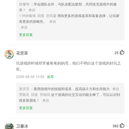
舒珊韦
：学会团队合作，与队友配合默契，共同攻克游戏中的难
4,心灵记事簿，记录生活中的心动瞬间，帮您感悟生活，面对最真实的自
关！
来自
我。
1.仲孙馥倩 回复 别筠凝
增加更多的游戏道具和装备选择，让玩家
5,高清音质，畅听体验，利用碎片化时间放松心情，学习充电
有更多的策略性。
来自
来自
6,教师资格证题库除了有其完整的教师资格证考试题库与丰富的练习与做
题模式外，还有教师资格证考试大纲。
更多回复
一起玩吧下载软件优势
花堂富
25
1.【数字涂写】根据儿童认知发展规律，科学分龄，为学龄前的儿童定制
学习计划，启蒙从认知数字开始哦！
玩游戏的时候经常被爸爸妈妈骂，他们不明白这个游戏的好玩之
2.·在观看课程时可以自由调整音量大小
处。
3.小组PK、红包奖励、h5课件等功能有效提高课堂互动性；一键投屏电
2026-08-06 10:56
推荐
视，大屏更护眼，完美还原线下课堂场景，沉浸式学习
童庆宜
：善用游戏中的技能和道具，提高战斗力和生存能力
来自
4.可以清楚的掌握到许多的题库内容，重点突出，考点明确，给你更明确
贾敬良 回复 乔翰琰
这个游戏的社交互动功能太棒了，可以认识到
的方向。
很多新朋友！
来自
5.签到统计
更多回复
6.课程按年级分类，根据类型快速找到符合孩子年龄段的课程。
一起玩吧下载更新了什么?
卫馨冰
382