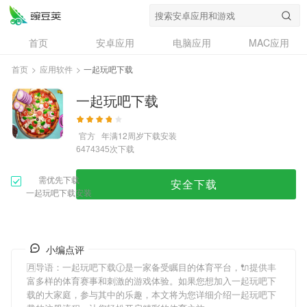
首页
安卓应用
电脑应用
MAC应用
资讯
专题
设计奖
创意应用
首页
>
应用软件
>
一起玩吧下载
问答
一起玩吧下载
官方
年满12周岁
下载安装
次下载
6474345
需优先下载
安全下载
一起玩吧下载安装
小编点评
🈷导语：
一起玩吧下载
🕜是一家备受瞩目的体育平台，🔌提供丰
富多样的体育赛事和刺激的游戏体验。如果您想加入
一起玩吧下
载
的大家庭，参与其中的乐趣，本文将为您详细介绍
一起玩吧下