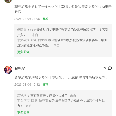
增加独家标签，方便用户快速筛选优质业务
我在游戏中遇到了一个强大的BOSS，但是我需要更多的帮助来击
首页地图优化;
败它
2026-08-06 04:06
推荐
新增模块，全新定制，适合你的话题，作者，闪电抵达。
解决了华为版本更新闪退问题
伊莉腾
：收徒能够从师父那里学到更多的游戏经验和技巧，提高竞
美化首页展示效果；
技实力！
来自
宇文芸烟 回复 曲世雄
希望能够增加更多的游戏活动和赛事，增加
大大们可以新建喜欢的话题啦，发表时也可以选择多个话题增加帖子的曝
游戏的社交性和竞争性。
来自
光哟，快来和同好们大声BB吧
更多回复
联系我们
以上就是一起玩吧下载的介绍，如果您喜欢这款软件，您可以到应用商店
进行打分评论，说出您的使用经历，以帮助我们更好的对产品进行优化修
翟鸣坚
72
改。
希望游戏能增加更多的社交功能，让玩家能够与其他玩家互动。
2026-08-06 10:32
推荐
江秋承
：画面很精美，但操作太难了
来自
宇文以韦 回复 钱蓉嘉
创造属于自己的游戏角色，展现个性与魅
力！
来自
更多回复