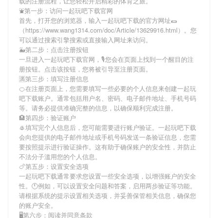
载
的注册流程，让您轻松开启精彩的体育之旅。
⛲第一步：访问一起玩吧下载官网
首先，打开您的浏览器，输入
一起玩吧下载
的官方网址🌯
（https://www.wang1314.com/doc/Article/13629916.html）。您
可以通过搜索引擎搜索或直接输入网址来访问。
🐳第二步：点击注册按钮
一旦进入
一起玩吧下载
官网，🎙您会在页面上找到一个醒目的注
册按钮。点击该按钮，您将被引导至注册页面。
🈵第三步：填写注册信息
🍊在注册页面上，您需要填写一些必要的个人信息来创建
一起玩
吧下载
账户。通常包括用户名、密码、电子邮件地址、手机号码
等。请务必提供准确完整的信息，以确保顺利完成注册。
🏨第四步：验证账户
🥌填写完个人信息后，您可能需要进行账户验证。
一起玩吧下载
会向您提供的电子邮件地址或手机号码发送一条验证信息，您需
要按照提示进行验证操作。这有助于确保账户的安全性，并防止
不法分子滥用您的个人信息。
🍗第五步：设置安全选项
一起玩吧下载
通常要求您设置一些安全选项，以增强账户的安全
性。🕚例如，可以设置安全问题和答案，启用两步验证等功能。
请根据系统的提示设置相关选项，并妥善保管相关信息，确保您
的账户安全。
🖥第六步：阅读并同意条款