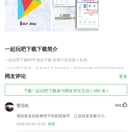
一起玩吧下载下载简介
一起玩吧下载
APP,现在下载,新用户还送新人礼包.
一起玩吧下载是一款有着东方题材激战三界挑选神魔大陆高清3D画质的
角色扮演手游，神魔乱舞征战天下，闯关厮杀对决霸主，暴击特效炫酷厮
网友评论
更多
杀，闯关竞技展现不同的风采M指尖乱斗畅快刺激，战斗不止精彩无比，
剧情丰富感受多样性的玩法，劲爆厮杀热血沸腾,自由竞技战胜不同的对
下载一起玩吧下载参与网友评论互动 ( 489 条 )
手，组队闯关制定战术，炫酷羽翼和坐骑使用，成为焦点兴奋刺激。
一起玩吧下载软件特色
雷元松
956
1,云端安全备份
增加更多的故事情节和剧情展开，让游戏更具吸引力。
2,▼应用内的自然美肤美颜的算法。
2026-08-06 12:00
推荐
3,趣味跟读词汇与短语，高效练习发音，