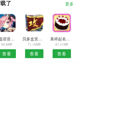
下载了
更多
防盗语音计步器安卓版
贝多盒安卓版
美祥起名安卓版
99.8MB
71.18MB
97.41MB
查看
查看
查看