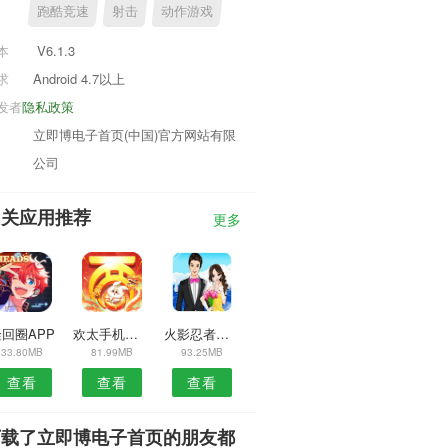
跑酷竞速
射击
动作游戏
本
V6.1.3
求
Android 4.7以上
发者
隐私政策
立即博电子首页(中国)官方网站有限
公司
相关应用推荐
更多
回圈APP
欢太手机搬家安卓版
火影忍者档案
33.80MB
81.99MB
93.25MB
查看
查看
查看
下载了立即博电子首页的朋友都