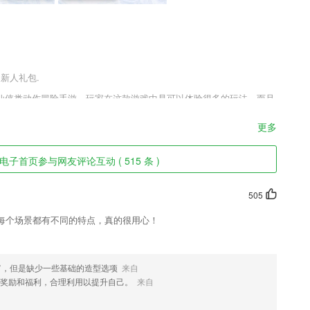
送新人礼包.
仙侠类动作冒险手游，玩家在这款游戏中是可以体验很多的玩法，而且
法都是需要玩家提升等级来开启，玩家可以通过任务和经验副本来获取
更多
子首页参与网友评论互动 ( 515 条 )
作的带来更多的便利。
名服务；总有一个好的名字让您一生顺利。
505
轻松查询各类资源
每个场景都有不同的特点，真的很用心！
务用车监督全方位无死角,公务用车调度派遣精准有序;
不错过沟通内容；
富，但是缺少一些基础的造型选项
来自
奖励和福利，合理利用以提升自己。
来自