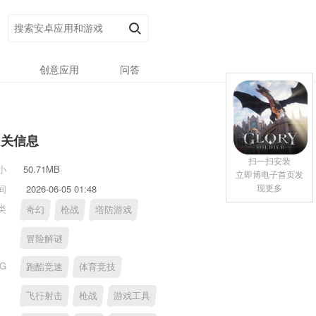
创意应用
问答
相关信息
扫一扫安装
小
50.71MB
立即博电子首页发
现更多
间
2026-06-05 01:48
类
奇幻
枪战
塔防游戏
冒险解谜
AG
跑酷竞速
体育竞技
飞行射击
枪战
游戏工具