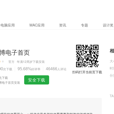
电脑应用
MAC应用
资讯
专题
设计奖
博电子首页
大
官方
年满12周岁
下载安装
时
00
次下载
95.68%
好评率
46466
人评论
扫码打开当前页下载
分
先下载
安全下载
博电子首页安装
T