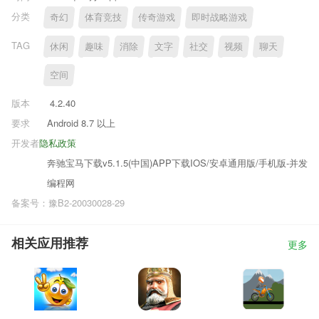
分类
奇幻
体育竞技
传奇游戏
即时战略游戏
TAG
休闲
趣味
消除
文字
社交
视频
聊天
空间
版本
4.2.40
要求
Android 8.7 以上
开发者
隐私政策
奔驰宝马下载v5.1.5(中国)APP下载IOS/安卓通用版/手机版-并发
编程网
备案号：豫B2-20030028-29
相关应用推荐
更多