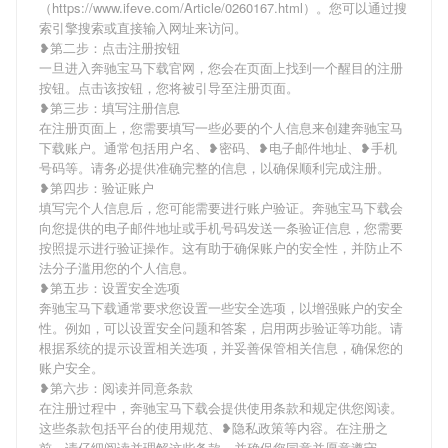
（https://www.ifeve.com/Article/0260167.html）。您可以通过搜
索引擎搜索或直接输入网址来访问。
❥第二步：点击注册按钮
一旦进入奔驰宝马下载官网，您会在页面上找到一个醒目的注册
按钮。点击该按钮，您将被引导至注册页面。
❥第三步：填写注册信息
在注册页面上，您需要填写一些必要的个人信息来创建奔驰宝马
下载账户。通常包括用户名、❥密码、❥电子邮件地址、❥手机
号码等。请务必提供准确完整的信息，以确保顺利完成注册。
❥第四步：验证账户
填写完个人信息后，您可能需要进行账户验证。奔驰宝马下载会
向您提供的电子邮件地址或手机号码发送一条验证信息，您需要
按照提示进行验证操作。这有助于确保账户的安全性，并防止不
法分子滥用您的个人信息。
❥第五步：设置安全选项
奔驰宝马下载通常要求您设置一些安全选项，以增强账户的安全
性。例如，可以设置安全问题和答案，启用两步验证等功能。请
根据系统的提示设置相关选项，并妥善保管相关信息，确保您的
账户安全。
❥第六步：阅读并同意条款
在注册过程中，奔驰宝马下载会提供使用条款和规定供您阅读。
这些条款包括平台的使用规范、❥隐私政策等内容。在注册之
前，请仔细阅读并理解这些条款，并确保您同意并愿意遵守。