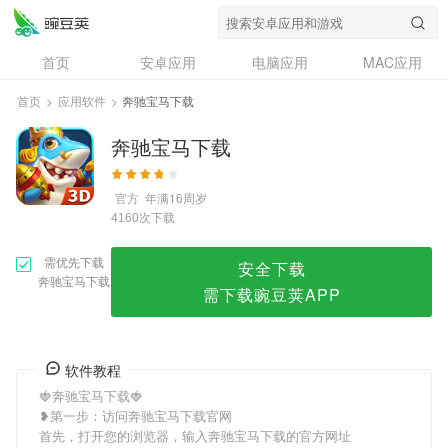
奔驰宝马下载
首页
安卓应用
电脑应用
MAC应用
资讯
专题
设计奖
创意应用
首页
>
应用软件
>
奔驰宝马下载
问答
奔驰宝马下载
官方
年满16周岁
次下载
4160
需优先下载
安全下载
奔驰宝马下载
需下载豌豆荚APP
软件教程
🍓奔驰宝马下载🍓
❥第一步：访问奔驰宝马下载官网
首先，打开您的浏览器，输入奔驰宝马下载的官方网址