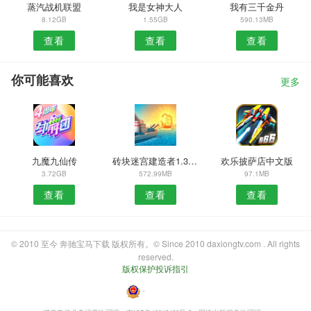
蒸汽战机联盟
我是女神大人
我有三千金丹
8.12GB
1.55GB
590.13MB
查看
查看
查看
你可能喜欢
更多
九魔九仙传
砖块迷宫建造者1.3.43
欢乐披萨店中文版
3.72GB
572.99MB
97.1MB
查看
查看
查看
© 2010 至今 奔驰宝马下载 版权所有。© Since 2010 daxiongtv.com . All rights
reserved.
版权保护投诉指引
・